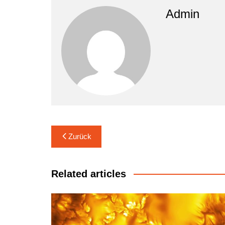
Admin
Beitrags-
Zurück
Navigation
Related articles