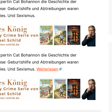
expertin Cat Bohannon die Geschichte der
Mettmann, Erkrath, Wülfrath
ese: Geburtshilfe und Abtreibungen waren
Moers
ies. Und Sexismus.
Mönchengladbach
Nettetal
Neuss
Radevormwald
Ratingen
expertin Cat Bohannon die Geschichte der
Remscheid
ese: Geburtshilfe und Abtreibungen waren
zies. Und Sexismus.
Weiterlesen
Rheinberg
Rommerskirchen
Solingen
Wesel
Willich
Wermelskirchen