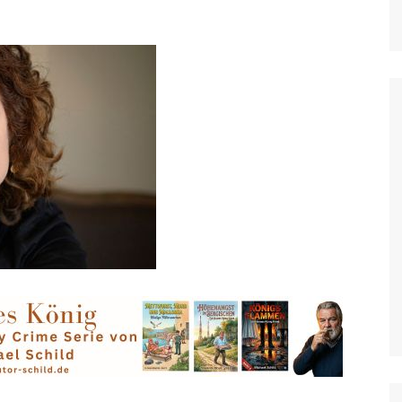
Grevenbroich
Hilden & Haan
Hückeswagen
Jüchen
Kaarst
Kevelaer
Kleve
Korschenbroich
Krefeld
Langenfeld, Monheim
Leichlingen
Leverkusen
Meerbusch