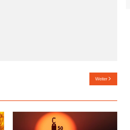
Viersen
Xanten
Weiter