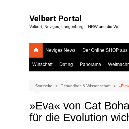
Zum
Inhalt
Velbert Portal
springen
Velbert, Neviges, Langenberg – NRW und die Welt
Neviges News
Der Online SHOP aus
Wirtschaft
Dating
Panorama
Weltnachr
Startseite
Gesundheit & Wissenschaft
»Eva«
»Eva« von Cat Boh
für die Evolution wi