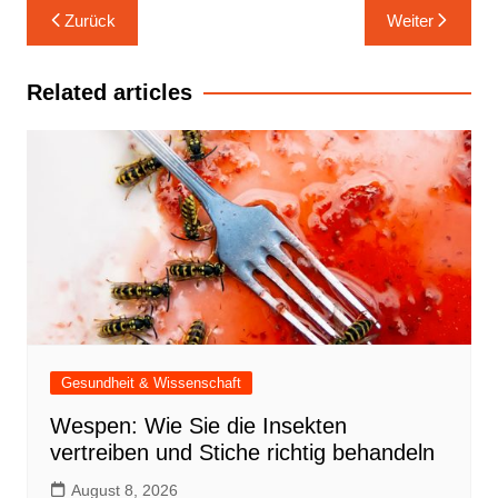
Beitrags-
Zurück
Weiter
Navigation
Related articles
Gesundheit & Wissenschaft
Wespen: Wie Sie die Insekten
vertreiben und Stiche richtig behandeln
August 8, 2026