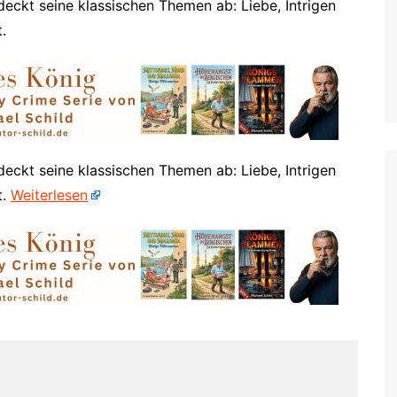
eckt seine klassischen Themen ab: Liebe, Intrigen
Mettmann, Erkrath, Wülfrath
.
Moers
Mönchengladbach
Nettetal
Neuss
Radevormwald
eckt seine klassischen Themen ab: Liebe, Intrigen
Ratingen
t.
Weiterlesen
Remscheid
Rheinberg
Rommerskirchen
Solingen
Wesel
Willich
Wermelskirchen