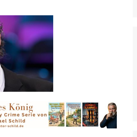
Grevenbroich
Hilden & Haan
Hückeswagen
Jüchen
Kaarst
Kevelaer
Kleve
Korschenbroich
Krefeld
Langenfeld, Monheim
Leichlingen
Leverkusen
Meerbusch