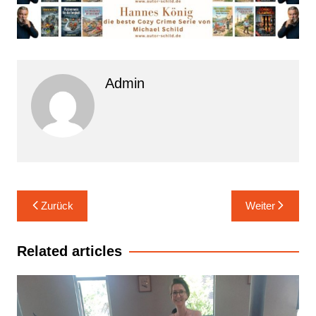
Admin
Beitrags-
Zurück
Weiter
Navigation
Related articles