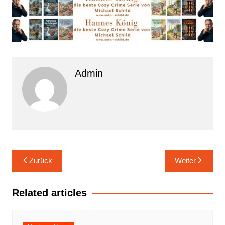
Admin
Beitrags-
Zurück
Weiter
Navigation
Related articles