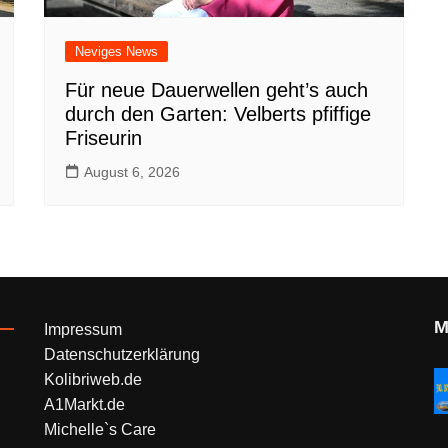
Neviges News
Für neue Dauerwellen geht’s auch
durch den Garten: Velberts pfiffige
Friseurin
August 6, 2026
M
Impressum
Datenschutzerklärung
Kolibriweb.de
A1Markt.de
Michelle`s Care