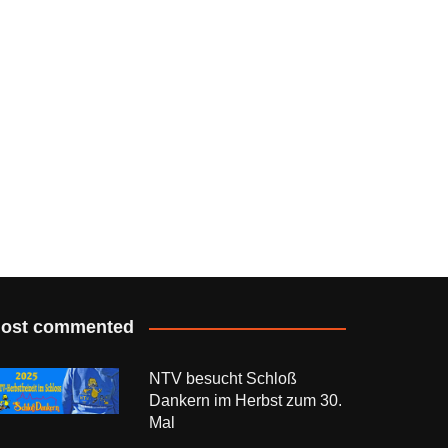
ost commented
NTV besucht Schloß
Dankern im Herbst zum 30.
Mal