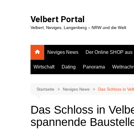
Zum
Inhalt
Velbert Portal
springen
Velbert, Neviges, Langenberg – NRW und die Welt
Neviges News
Der Online SHOP aus
Wirtschaft
Dating
Panorama
Weltnachr
Startseite
Neviges News
Das Schloss in Ve
Das Schloss in Velb
spannende Baustell