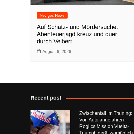
Neviges News
Auf Schatz- und Mördersuche:
Abenteuerjagd kreuz und quer
durch Velbert
August 6, 2026
Recent post
Zwischenfall im Training:
Von Auto angefahren –
Roglics Mission Vuelta-
Triumph gerät womöglich