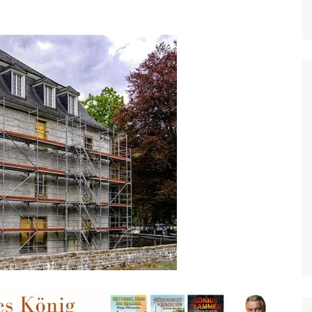
Grevenbroich
Hilden & Haan
Hückeswagen
Jüchen
Kaarst
Kevelaer
Kleve
Korschenbroich
Krefeld
Langenfeld, Monheim
Leichlingen
Leverkusen
Meerbusch