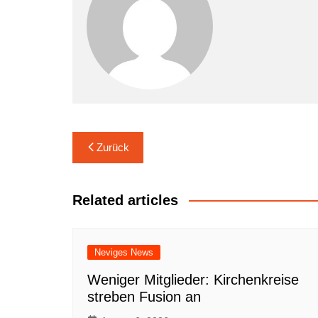
Beitrags-
Zurück
Navigation
Related articles
Neviges News
Weniger Mitglieder: Kirchenkreise
streben Fusion an