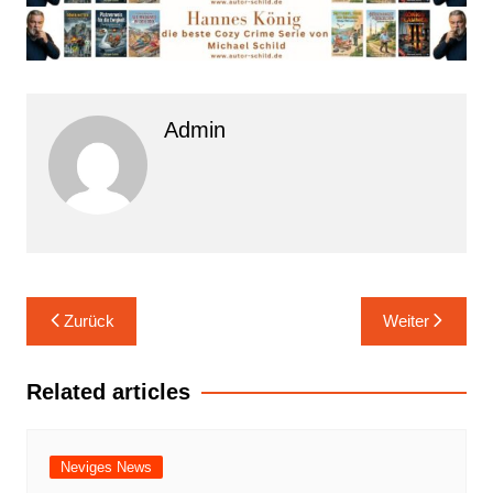
Admin
Beitrags-
Zurück
Weiter
Navigation
Related articles
Neviges News