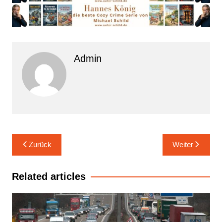
Admin
Beitrags-
Zurück
Weiter
Navigation
Related articles