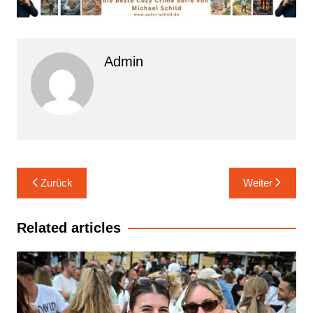
Admin
Beitrags-
Zurück
Weiter
Navigation
Related articles