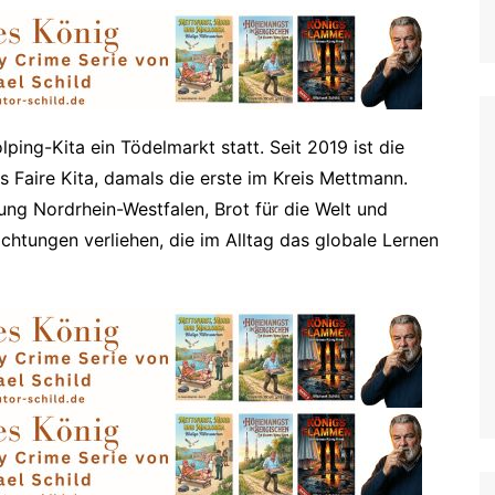
Grevenbroich
Hilden & Haan
Hückeswagen
Jüchen
lping-Kita ein Tödelmarkt statt. Seit 2019 ist die
 Faire Kita, damals die erste im Kreis Mettmann.
Kaarst
ng Nordrhein-Westfalen, Brot für die Welt und
Kevelaer
chtungen verliehen, die im Alltag das globale Lernen
Kleve
Korschenbroich
Krefeld
Langenfeld, Monheim
Leichlingen
Leverkusen
Meerbusch