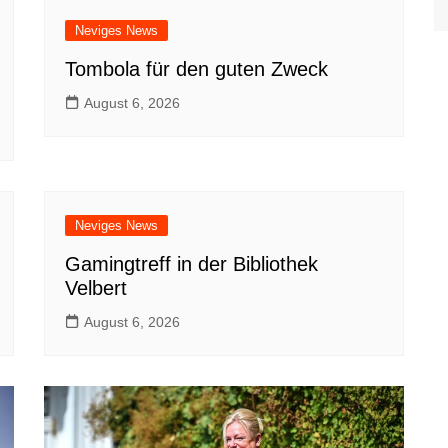
Viersen
Neviges News
Xanten
Tombola für den guten Zweck
August 6, 2026
Neviges News
Gamingtreff in der Bibliothek
Velbert
August 6, 2026