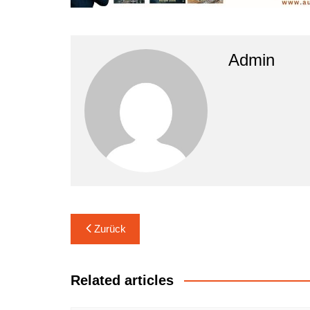
Admin
Beitrags-
Zurück
Navigation
Related articles