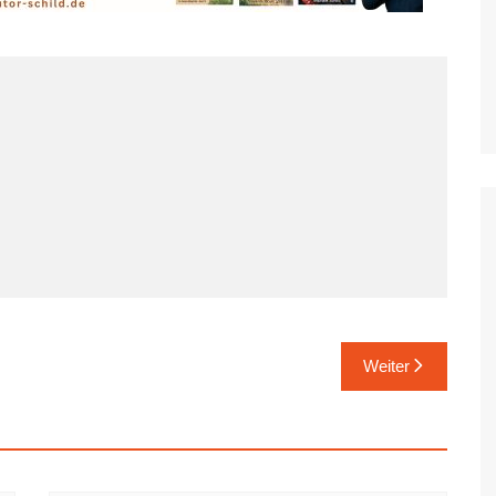
Mettmann, Erkrath, Wülfrath
Moers
Mönchengladbach
Nettetal
Neuss
Radevormwald
Ratingen
Remscheid
Rheinberg
Rommerskirchen
Weiter
Solingen
Wesel
Willich
Wermelskirchen