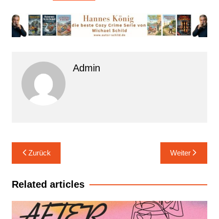
Admin
Beitrags-
Zurück
Weiter
Navigation
Related articles