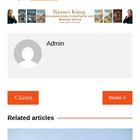
Admin
Beitrags-
Zurück
Weiter
Navigation
Related articles