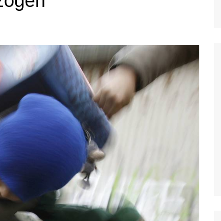
zogen“
Grevenbroich
Hilden & Haan
Hückeswagen
Jüchen
Kaarst
Kevelaer
Kleve
Korschenbroich
Krefeld
Langenfeld, Monheim
Leichlingen
Leverkusen
Meerbusch