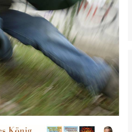
Mettmann, Erkrath, Wülfrath
Moers
Mönchengladbach
Nettetal
Neuss
Radevormwald
Ratingen
Remscheid
Rheinberg
Rommerskirchen
Solingen
Wesel
Willich
Wermelskirchen