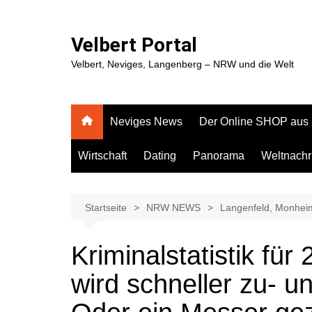
Zum
Inhalt
Velbert Portal
springen
Velbert, Neviges, Langenberg – NRW und die Welt
Neviges News
Der Online SHOP aus
Wirtschaft
Dating
Panorama
Weltnachr
Startseite
NRW NEWS
Langenfeld, Monhei
Kriminalstatistik für
wird schneller zu- 