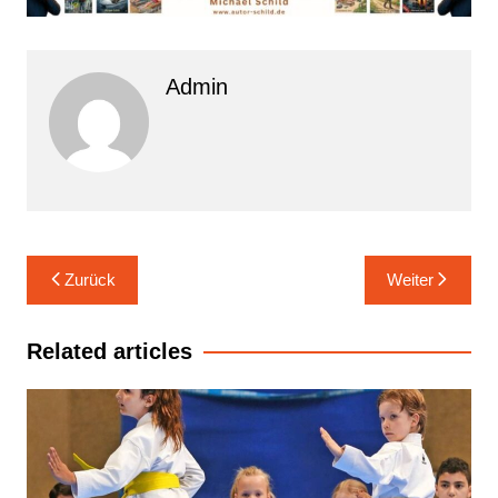
Admin
Beitrags-
Zurück
Weiter
Navigation
Related articles