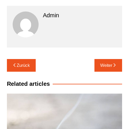
Admin
Beitrags-
Zurück
Weiter
Navigation
Related articles