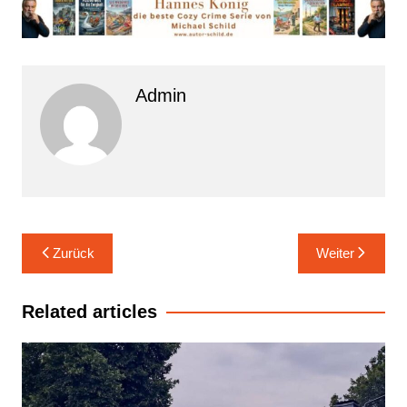
Admin
Beitrags-
Zurück
Weiter
Navigation
Related articles