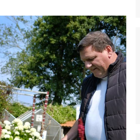
Grevenbroich
Hilden & Haan
Hückeswagen
Jüchen
Kaarst
Kevelaer
Kleve
Korschenbroich
Krefeld
Langenfeld, Monheim
Leichlingen
Leverkusen
Meerbusch