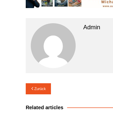
Admin
Beitrags-
Zurück
Navigation
Related articles