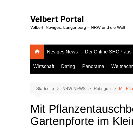
Zum
Inhalt
Velbert Portal
springen
Velbert, Neviges, Langenberg – NRW und die Welt
Neviges News
Der Online SHOP aus
Wirtschaft
Dating
Panorama
Weltnachr
Startseite
NRW NEWS
Ratingen
Mit Pfl
Mit Pflanzentauschb
Gartenpforte im Kle