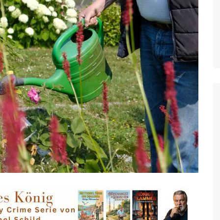
Mettmann, Erkrath, Wülfrath
Moers
Mönchengladbach
Nettetal
Neuss
Radevormwald
Ratingen
Remscheid
Rheinberg
Rommerskirchen
Solingen
Wesel
Willich
Wermelskirchen