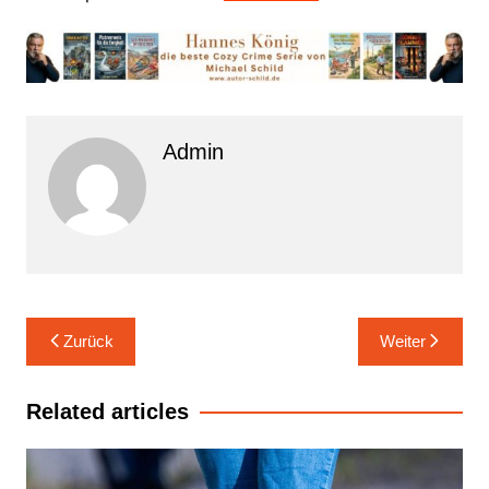
Admin
Beitrags-
Zurück
Weiter
Navigation
Related articles