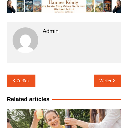
Admin
Beitrags-
Zurück
Weiter
Navigation
Related articles