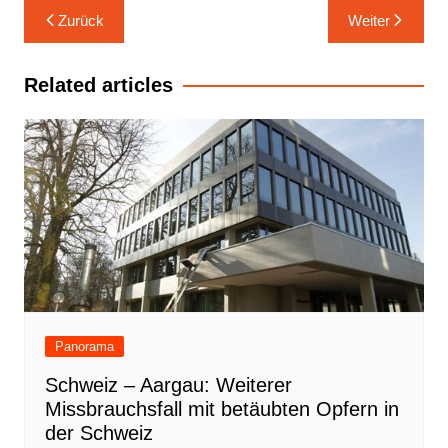
Beitrags-
Zurück
Weiter
Navigation
Related articles
Panorama
Schweiz – Aargau: Weiterer
Missbrauchsfall mit betäubten Opfern in
der Schweiz