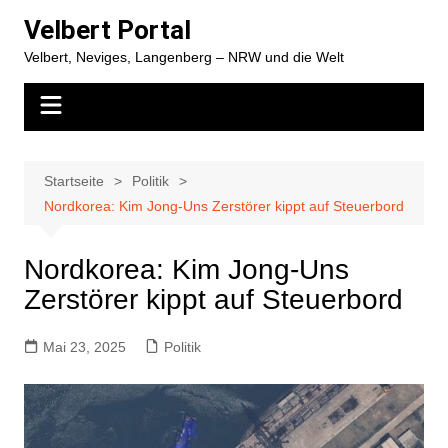
Zum
Velbert Portal
Inhalt
Velbert, Neviges, Langenberg – NRW und die Welt
springen
Startseite
Politik
Nordkorea: Kim Jong-Uns Zerstörer kippt auf Steuerbord
Nordkorea: Kim Jong-Uns
Zerstörer kippt auf Steuerbord
Mai 23, 2025
Politik