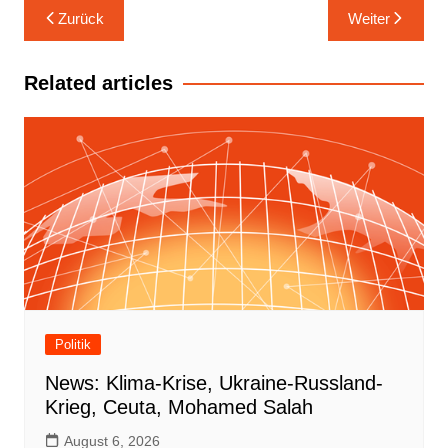
Beitrags-
Zurück
Weiter
Navigation
Related articles
Politik
News: Klima-Krise, Ukraine-Russland-
Krieg, Ceuta, Mohamed Salah
August 6, 2026