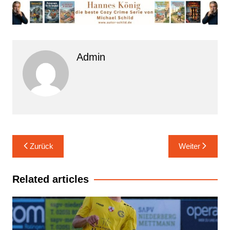
Admin
Beitrags-
Zurück
Weiter
Navigation
Related articles