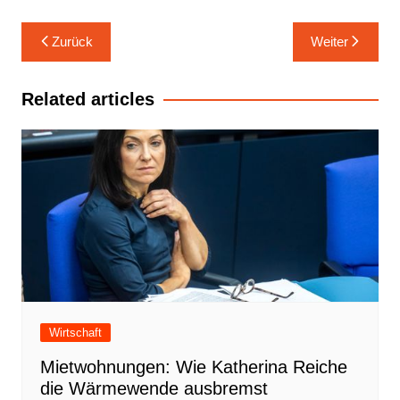
Beitrags-
Zurück
Weiter
Navigation
Related articles
Wirtschaft
Mietwohnungen: Wie Katherina Reiche
die Wärmewende ausbremst